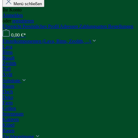
Menü schließen
Ihr Konto
Anmelden
oder
registrieren
Übersicht
Persönliches Profil
Adressen
Zahlungsarten
Bestellungen
0,00 €*
Einzelkomponenten (Lava, Bims, Zeolith, ...)
Lava
Bims
Basalt
Zeolith
Tuff
Xylit
Substrate
Baum
Dach
Deko
Farm
Grillen
Innenraum
Kakteen
Kübel
Rasen
Dachbegrünung