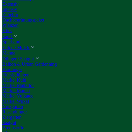
Extensiv
Intensiv
Zubehör
Dachbegrünungspaket
Pflanzen
Vlies
Sand
Spielsand
Erden / Mulch
Manna
Dünger / Saatgut
Balkon & Urban Gardenning
Biodünger
Flüssigdünger
Marke: Kulti
Marke: Maltaflor
Marke: Manna
Marke: Vulkatec
Marke: Wuxal
Nutzgarten
Rasendünger
Ziergarten
Saatgut
Brennstoffe