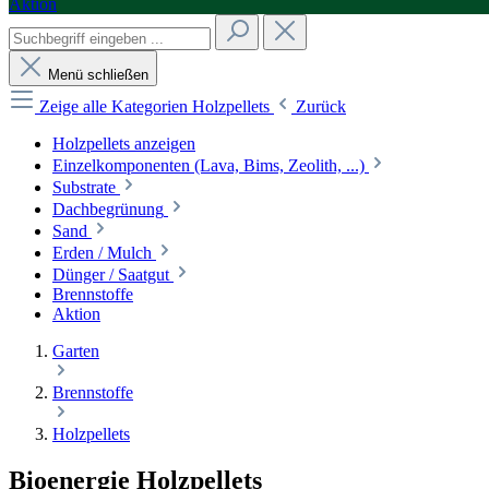
Aktion
Menü schließen
Zeige alle Kategorien
Holzpellets
Zurück
Holzpellets anzeigen
Einzelkomponenten (Lava, Bims, Zeolith, ...)
Substrate
Dachbegrünung
Sand
Erden / Mulch
Dünger / Saatgut
Brennstoffe
Aktion
Garten
Brennstoffe
Holzpellets
Bioenergie Holzpellets