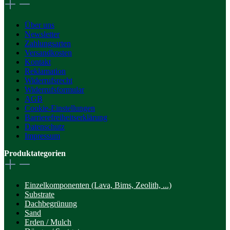
Über uns
Newsletter
Zahlungsarten
Versandkosten
Kontakt
Reklamation
Widerrufsrecht
Widerrufsformular
AGB
Cookie-Einstellungen
Barrierefreiheitserklärung
Datenschutz
Impressum
Produktategorien
Einzelkomponenten (Lava, Bims, Zeolith, ...)
Substrate
Dachbegrünung
Sand
Erden / Mulch