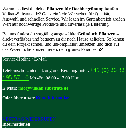
Warum solltest du deine
Pflanzen für Dachbegrünung kaufen
Vulkan-Substrate.de? Ganz einfach: Wir stehen für Qualität,
Auswahl und schnellen Service. Wir legen im Gartenbereich großen
Wert auf hochwertige Produkte und zuverlässige Lieferung.
Bei uns findest du sorgfältig ausgewählte
Gründach Pflanzen
–
direkt verfügbar und bequem zu dir nach Hause geliefert. So kannst
du dein Projekt schnell und unkompliziert umsetzen und dich auf
das Wesentliche konzentrieren: dein grünes Paradies.
🌿
Service-Hotline / E-Mail
+49 (0) 26 32
Telefonische Unterstützung und Beratung unter:
/ 95 57 - 0
Mo.-Fr.: 08:00 - 17:00 Uhr
E-Mail:
info@vulkan-substrate.de
Oder über unser
Kontaktformular
VERTRAG WIDERRUFEN
Informationen