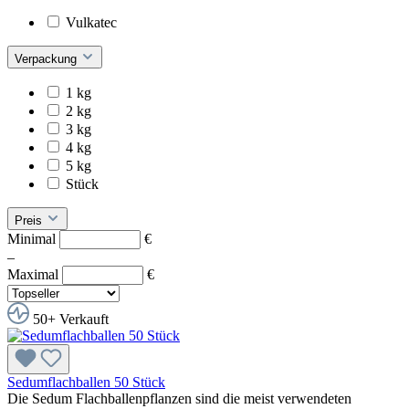
Vulkatec
Verpackung
1 kg
2 kg
3 kg
4 kg
5 kg
Stück
Preis
Minimal
€
–
Maximal
€
50+ Verkauft
Sedumflachballen 50 Stück
Die Sedum Flachballenpflanzen sind die meist verwendeten