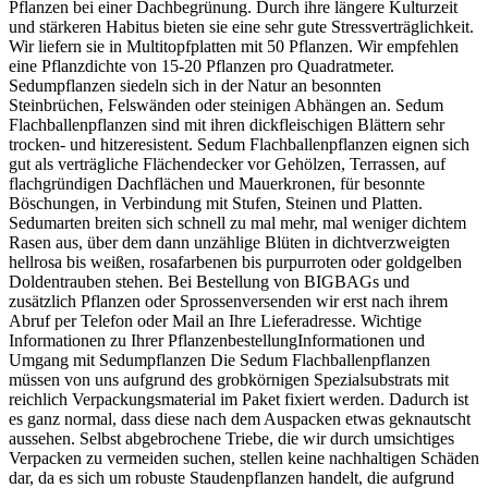
Pflanzen bei einer Dachbegrünung. Durch ihre längere Kulturzeit
und stärkeren Habitus bieten sie eine sehr gute Stressverträglichkeit.
Wir liefern sie in Multitopfplatten mit 50 Pflanzen. Wir empfehlen
eine Pflanzdichte von 15-20 Pflanzen pro Quadratmeter.
Sedumpflanzen siedeln sich in der Natur an besonnten
Steinbrüchen, Felswänden oder steinigen Abhängen an. Sedum
Flachballenpflanzen sind mit ihren dickfleischigen Blättern sehr
trocken- und hitzeresistent. Sedum Flachballenpflanzen eignen sich
gut als verträgliche Flächendecker vor Gehölzen, Terrassen, auf
flachgründigen Dachflächen und Mauerkronen, für besonnte
Böschungen, in Verbindung mit Stufen, Steinen und Platten.
Sedumarten breiten sich schnell zu mal mehr, mal weniger dichtem
Rasen aus, über dem dann unzählige Blüten in dichtverzweigten
hellrosa bis weißen, rosafarbenen bis purpurroten oder goldgelben
Doldentrauben stehen. Bei Bestellung von BIGBAGs und
zusätzlich Pflanzen oder Sprossenversenden wir erst nach ihrem
Abruf per Telefon oder Mail an Ihre Lieferadresse. Wichtige
Informationen zu Ihrer PflanzenbestellungInformationen und
Umgang mit Sedumpflanzen Die Sedum Flachballenpflanzen
müssen von uns aufgrund des grobkörnigen Spezialsubstrats mit
reichlich Verpackungsmaterial im Paket fixiert werden. Dadurch ist
es ganz normal, dass diese nach dem Auspacken etwas geknautscht
aussehen. Selbst abgebrochene Triebe, die wir durch umsichtiges
Verpacken zu vermeiden suchen, stellen keine nachhaltigen Schäden
dar, da es sich um robuste Staudenpflanzen handelt, die aufgrund