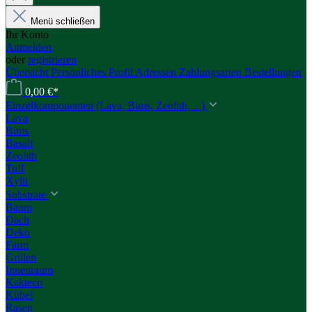
Menü schließen
Ihr Konto
Anmelden
oder
registrieren
Übersicht
Persönliches Profil
Adressen
Zahlungsarten
Bestellungen
0,00 €*
Einzelkomponenten (Lava, Bims, Zeolith, ...)
Lava
Bims
Basalt
Zeolith
Tuff
Xylit
Substrate
Baum
Dach
Deko
Farm
Grillen
Innenraum
Kakteen
Kübel
Rasen