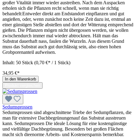
großer Vitalität immer wieder austreiben. Nach dem Auspacken
erholen sich die Pflanzen recht schnell, wenn man sie richtig
behandelt:Entweder direkt am Endstandort einpflanzen und gut
angießen, oder, wenn zunächst noch keine Zeit dazu ist, erstmal an
einer günstigen Stelle abstellen und dort der Witterung entsprechend
gießen. Die Pflanzen mögen nicht übergossen werden, sie wollen
zwischendurch immer mal wieder abtrocknen. Hält man das
Substrat dauerhaft nass, faulen die Wurzeln. Aus diesem Grund
muss das Substrat auch gut durchlässig sein, also einen hohen
Grobporenanteil aufweisen.
Inhalt:
50 Stück
(0,70 €* / 1 Stück)
34,95 €*
In den Warenkorb
Produkt vergleichen
Sedumsprossen
Sedumsprossen sind abgeschnittene Triebe der Sedumpflanzen, die
man für extensive Dachbegrünungenauf das Substrat ausstreuen
kann. Sedumsprossen Die ideale Lösung für eine kostengünstige
und vielfältige Dachbegrünung. Besonders bei großen Flächen
macht sich dieenorme Arbeits- und Kostenersparnis bemerkbar.