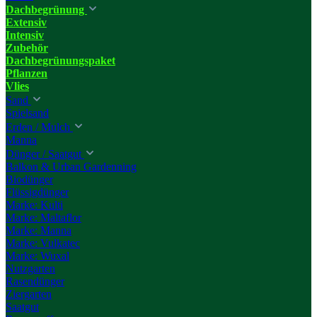
Dachbegrünung
Extensiv
Intensiv
Zubehör
Dachbegrünungspaket
Pflanzen
Vlies
Sand
Spielsand
Erden / Mulch
Manna
Dünger / Saatgut
Balkon & Urban Gardenning
Biodünger
Flüssigdünger
Marke: Kulti
Marke: Maltaflor
Marke: Manna
Marke: Vulkatec
Marke: Wuxal
Nutzgarten
Rasendünger
Ziergarten
Saatgut