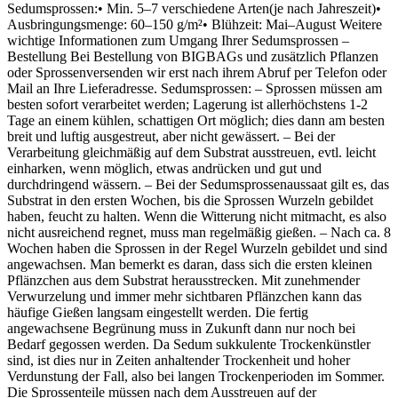
Sedumsprossen:• Min. 5–7 verschiedene Arten(je nach Jahreszeit)•
Ausbringungsmenge: 60–150 g/m²• Blühzeit: Mai–August Weitere
wichtige Informationen zum Umgang Ihrer Sedumsprossen –
Bestellung Bei Bestellung von BIGBAGs und zusätzlich Pflanzen
oder Sprossenversenden wir erst nach ihrem Abruf per Telefon oder
Mail an Ihre Lieferadresse. Sedumsprossen: – Sprossen müssen am
besten sofort verarbeitet werden; Lagerung ist allerhöchstens 1-2
Tage an einem kühlen, schattigen Ort möglich; dies dann am besten
breit und luftig ausgestreut, aber nicht gewässert. – Bei der
Verarbeitung gleichmäßig auf dem Substrat ausstreuen, evtl. leicht
einharken, wenn möglich, etwas andrücken und gut und
durchdringend wässern. – Bei der Sedumsprossenaussaat gilt es, das
Substrat in den ersten Wochen, bis die Sprossen Wurzeln gebildet
haben, feucht zu halten. Wenn die Witterung nicht mitmacht, es also
nicht ausreichend regnet, muss man regelmäßig gießen. – Nach ca. 8
Wochen haben die Sprossen in der Regel Wurzeln gebildet und sind
angewachsen. Man bemerkt es daran, dass sich die ersten kleinen
Pflänzchen aus dem Substrat herausstrecken. Mit zunehmender
Verwurzelung und immer mehr sichtbaren Pflänzchen kann das
häufige Gießen langsam eingestellt werden. Die fertig
angewachsene Begrünung muss in Zukunft dann nur noch bei
Bedarf gegossen werden. Da Sedum sukkulente Trockenkünstler
sind, ist dies nur in Zeiten anhaltender Trockenheit und hoher
Verdunstung der Fall, also bei langen Trockenperioden im Sommer.
Die Sprossenteile müssen nach dem Ausstreuen auf der