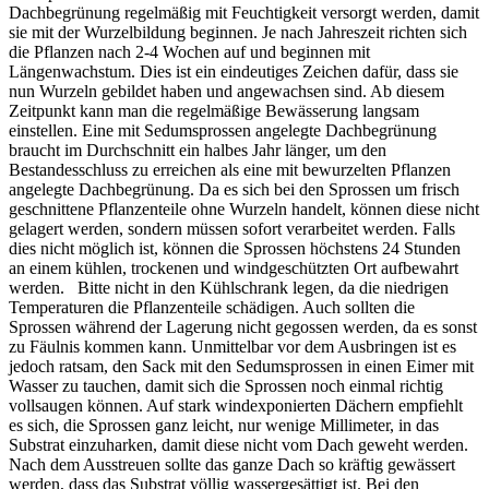
Dachbegrünung regelmäßig mit Feuchtigkeit versorgt werden, damit
sie mit der Wurzelbildung beginnen. Je nach Jahreszeit richten sich
die Pflanzen nach 2-4 Wochen auf und beginnen mit
Längenwachstum. Dies ist ein eindeutiges Zeichen dafür, dass sie
nun Wurzeln gebildet haben und angewachsen sind. Ab diesem
Zeitpunkt kann man die regelmäßige Bewässerung langsam
einstellen. Eine mit Sedumsprossen angelegte Dachbegrünung
braucht im Durchschnitt ein halbes Jahr länger, um den
Bestandesschluss zu erreichen als eine mit bewurzelten Pflanzen
angelegte Dachbegrünung. Da es sich bei den Sprossen um frisch
geschnittene Pflanzenteile ohne Wurzeln handelt, können diese nicht
gelagert werden, sondern müssen sofort verarbeitet werden. Falls
dies nicht möglich ist, können die Sprossen höchstens 24 Stunden
an einem kühlen, trockenen und windgeschützten Ort aufbewahrt
werden. Bitte nicht in den Kühlschrank legen, da die niedrigen
Temperaturen die Pflanzenteile schädigen. Auch sollten die
Sprossen während der Lagerung nicht gegossen werden, da es sonst
zu Fäulnis kommen kann. Unmittelbar vor dem Ausbringen ist es
jedoch ratsam, den Sack mit den Sedumsprossen in einen Eimer mit
Wasser zu tauchen, damit sich die Sprossen noch einmal richtig
vollsaugen können. Auf stark windexponierten Dächern empfiehlt
es sich, die Sprossen ganz leicht, nur wenige Millimeter, in das
Substrat einzuharken, damit diese nicht vom Dach geweht werden.
Nach dem Ausstreuen sollte das ganze Dach so kräftig gewässert
werden, dass das Substrat völlig wassergesättigt ist. Bei den