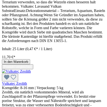
Terrarium verwenden, so dass die Wurzeln einen besseren halt
bekommen. Vulkatec Lavasand Vulkan
SubstratEinsatz:Dekorationsmaterial – Terrarium, Aquarium, Basteln
oder Pflanzgrund. Achtung:Wenn Sie Gründler im Aquarium haben,
sollten Sie die Körnung größer 2 mm nicht verwenden, da diese zu
scharfkantig ist. Bei den Produkten handelt es sich um natürliche
Rohstoffe, welche in Form und Farbe variieren können. Die
Korngröße wird durch Siebe mit quadratischen Maschen bestimmt.
Die kleinste Kantenläge ist hierfür maßgebend. Das Produkt erfüllt
die Anforderungen nach DIN EN 13055-1.
Inhalt:
25 Liter
(0,47 €* / 1 Liter)
11,70 €*
In den Warenkorb
Produkt vergleichen
Vulkatec Zeolith
Korngröße:
8-16 mm
| Verpackung:
5 kg
Zeolith, ein natürlich vorkommendes Mineral, wird als
Zuschlagstoff in der Pflanzenpflege verwendet. Es besitzt eine
poröse Struktur, die Wasser und Nährstoffe speichert und langsam
freisetzt, was zu einer verbesserten Bodenfeuchtigkeit und -