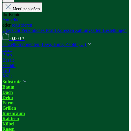
Menü schließen
Ihr Konto
Anmelden
oder
registrieren
Übersicht
Persönliches Profil
Adressen
Zahlungsarten
Bestellungen
0,00 €*
Einzelkomponenten (Lava, Bims, Zeolith, ...)
Lava
Bims
Basalt
Zeolith
Tuff
Xylit
Substrate
Baum
Dach
Deko
Farm
Grillen
Innenraum
Kakteen
Kübel
Rasen