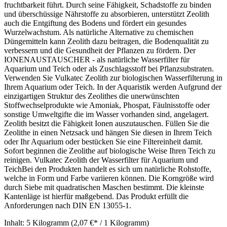
fruchtbarkeit führt. Durch seine Fähigkeit, Schadstoffe zu binden
und überschüssige Nährstoffe zu absorbieren, unterstützt Zeolith
auch die Entgiftung des Bodens und fördert ein gesundes
Wurzelwachstum. Als natürliche Alternative zu chemischen
Düngemitteln kann Zeolith dazu beitragen, die Bodenqualität zu
verbessern und die Gesundheit der Pflanzen zu fördern. Der
IONENAUSTAUSCHER - als natürliche Wasserfilter für
Aquarium und Teich oder als Zuschlagsstoff bei Pflanzsubstraten.
Verwenden Sie Vulkatec Zeolith zur biologischen Wasserfilterung in
Ihrem Aquarium oder Teich. In der Aquaristik werden Aufgrund der
einzigartigen Struktur des Zeolithes die unerwünschten
Stoffwechselprodukte wie Amoniak, Phospat, Fäulnisstoffe oder
sonstige Umweltgifte die im Wasser vorhanden sind, angelagert.
Zeolith besitzt die Fähigkeit Ionen auszutauschen. Füllen Sie die
Zeolithe in einen Netzsack und hängen Sie diesen in Ihrem Teich
oder Ihr Aquarium oder bestücken Sie eine Filtereinheit damit.
Sofort beginnen die Zeolithe auf biologische Weise Ihren Teich zu
reinigen. Vulkatec Zeolith der Wasserfilter für Aquarium und
TeichBei den Produkten handelt es sich um natürliche Rohstoffe,
welche in Form und Farbe variieren können. Die Korngröße wird
durch Siebe mit quadratischen Maschen bestimmt. Die kleinste
Kantenläge ist hierfür maßgebend. Das Produkt erfüllt die
Anforderungen nach DIN EN 13055-1.
Inhalt:
5 Kilogramm
(2,07 €* / 1 Kilogramm)