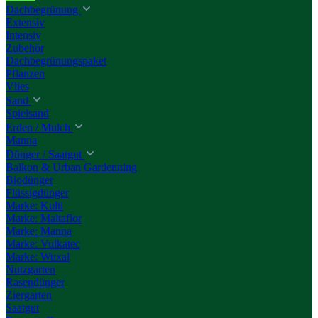
Dachbegrünung
Extensiv
Intensiv
Zubehör
Dachbegrünungspaket
Pflanzen
Vlies
Sand
Spielsand
Erden / Mulch
Manna
Dünger / Saatgut
Balkon & Urban Gardenning
Biodünger
Flüssigdünger
Marke: Kulti
Marke: Maltaflor
Marke: Manna
Marke: Vulkatec
Marke: Wuxal
Nutzgarten
Rasendünger
Ziergarten
Saatgut