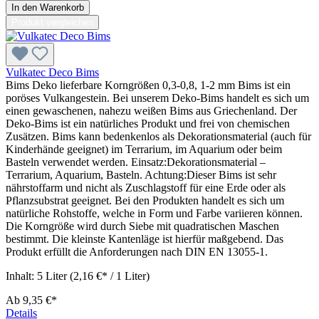
In den Warenkorb
Produkt vergleichen
Vulkatec Deco Bims
Bims Deko lieferbare Korngrößen 0,3-0,8, 1-2 mm Bims ist ein
poröses Vulkangestein. Bei unserem Deko-Bims handelt es sich um
einen gewaschenen, nahezu weißen Bims aus Griechenland. Der
Deko-Bims ist ein natürliches Produkt und frei von chemischen
Zusätzen. Bims kann bedenkenlos als Dekorationsmaterial (auch für
Kinderhände geeignet) im Terrarium, im Aquarium oder beim
Basteln verwendet werden. Einsatz:Dekorationsmaterial –
Terrarium, Aquarium, Basteln. Achtung:Dieser Bims ist sehr
nährstoffarm und nicht als Zuschlagstoff für eine Erde oder als
Pflanzsubstrat geeignet. Bei den Produkten handelt es sich um
natürliche Rohstoffe, welche in Form und Farbe variieren können.
Die Korngröße wird durch Siebe mit quadratischen Maschen
bestimmt. Die kleinste Kantenläge ist hierfür maßgebend. Das
Produkt erfüllt die Anforderungen nach DIN EN 13055-1.
Inhalt:
5 Liter
(2,16 €* / 1 Liter)
Ab
9,35 €*
Details