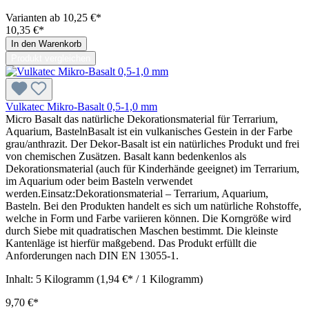
Varianten ab
10,25 €*
10,35 €*
In den Warenkorb
Produkt vergleichen
Vulkatec Mikro-Basalt 0,5-1,0 mm
Micro Basalt das natürliche Dekorationsmaterial für Terrarium,
Aquarium, BastelnBasalt ist ein vulkanisches Gestein in der Farbe
grau/anthrazit. Der Dekor-Basalt ist ein natürliches Produkt und frei
von chemischen Zusätzen. Basalt kann bedenkenlos als
Dekorationsmaterial (auch für Kinderhände geeignet) im Terrarium,
im Aquarium oder beim Basteln verwendet
werden.Einsatz:Dekorationsmaterial – Terrarium, Aquarium,
Basteln. Bei den Produkten handelt es sich um natürliche Rohstoffe,
welche in Form und Farbe variieren können. Die Korngröße wird
durch Siebe mit quadratischen Maschen bestimmt. Die kleinste
Kantenläge ist hierfür maßgebend. Das Produkt erfüllt die
Anforderungen nach DIN EN 13055-1.
Inhalt:
5 Kilogramm
(1,94 €* / 1 Kilogramm)
9,70 €*