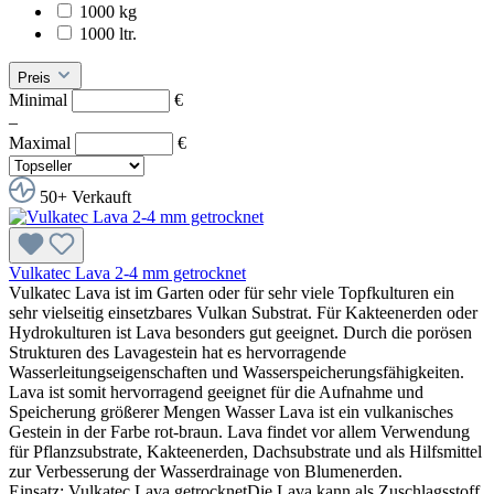
1000 kg
1000 ltr.
Preis
Minimal
€
–
Maximal
€
50+ Verkauft
Vulkatec Lava 2-4 mm getrocknet
Vulkatec Lava ist im Garten oder für sehr viele Topfkulturen ein
sehr vielseitig einsetzbares Vulkan Substrat. Für Kakteenerden oder
Hydrokulturen ist Lava besonders gut geeignet. Durch die porösen
Strukturen des Lavagestein hat es hervorragende
Wasserleitungseigenschaften und Wasserspeicherungsfähigkeiten.
Lava ist somit hervorragend geeignet für die Aufnahme und
Speicherung größerer Mengen Wasser Lava ist ein vulkanisches
Gestein in der Farbe rot-braun. Lava findet vor allem Verwendung
für Pflanzsubstrate, Kakteenerden, Dachsubstrate und als Hilfsmittel
zur Verbesserung der Wasserdrainage von Blumenerden.
Einsatz: Vulkatec Lava getrocknetDie Lava kann als Zuschlagsstoff