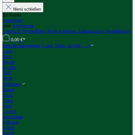
Menü schließen
Ihr Konto
Anmelden
oder
registrieren
Übersicht
Persönliches Profil
Adressen
Zahlungsarten
Bestellungen
0,00 €*
Einzelkomponenten (Lava, Bims, Zeolith, ...)
Lava
Bims
Basalt
Zeolith
Tuff
Xylit
Substrate
Baum
Dach
Deko
Farm
Grillen
Innenraum
Kakteen
Kübel
Rasen