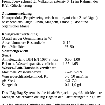
Fremdüberwachung für Vulkaplus extensiv 0–12 im Rahmen der
RAL Gütesicherung
Zusammensetzung
Naturprodukt (Eruptivsteingemisch mit organischen Zuschlägen)
bestehend aus Augit, Olivin, Magnetit, Limonit, Biotit und
organischer Masse
Korngrößenverteilung
(Anteil an der Gesamtmasse in %)
Abschlämmbare Bestandteile 6–15
Fein-/Mittelkies 35–50
Volumengewicht
(t/m3)
Anlieferzustand DIN EN 1097-3, lose 0,90–1,00
Bei max. Wasserkapazität, verdichtet 1,35–1,65
Wasser-/Luft-Haushalt, verdichtet
Maximale Wasserkapazität 35–45 Vol.%
Wasserdurchlässigkeit mod. Kf 0,6–50 mm/min
pH-Wert 6,5–7,5
Salzgehalt 0,1–1,0 g/l
Das “Big Bag-System” ist die ideale Verpackungsgröße für kleinere
Mengen. Sie erhalten die Big Bags in den Ausführungen für 1,0 m³.
Aus logistischen Gründen ist eine Anlieferung per Hebebühne nur