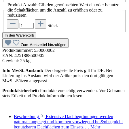
Produkt Anzahl: Gib den gewünschten Wert ein oder benutze
die Schaltflächen um die Anzahl zu erhöhen oder zu
reduzieren.
Stück
In den Warenkorb
Zum Merkzettel hinzufügen
Produktnummer:
530000002
EAN:
4251888600905
Gewicht:
25 kg
Info MwSt. Ausland:
Der dargestellte Preis gilt für DE. Bei
Lieferung ins Ausland wird der Artikelpreis den dort gültigen
MwSt.-Sätzen angepasst.
Produktsicherheit:
Produkte vorsichtig verwenden. Vor Gebrauch
stets Etikett und Produktinformationen lesen.
Beschreibung
Extensive Dachbegrünungen werden
naturnah angelegt und kommen vorwiegend bei&nbsp;nicht
benutzbaren Dachflächen zum Einsatz.…
Mehr