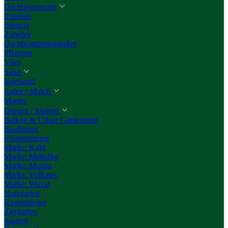
Dachbegrünung
Extensiv
Intensiv
Zubehör
Dachbegrünungspaket
Pflanzen
Vlies
Sand
Spielsand
Erden / Mulch
Manna
Dünger / Saatgut
Balkon & Urban Gardenning
Biodünger
Flüssigdünger
Marke: Kulti
Marke: Maltaflor
Marke: Manna
Marke: Vulkatec
Marke: Wuxal
Nutzgarten
Rasendünger
Ziergarten
Saatgut