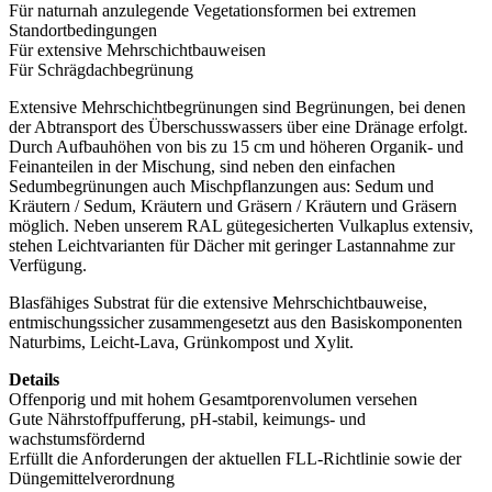
Für naturnah anzulegende Vegetationsformen bei extremen
Standortbedingungen
Für extensive Mehrschichtbauweisen
Für Schrägdachbegrünung
Extensive Mehrschichtbegrünungen sind Begrünungen, bei denen
der Abtransport des Überschusswassers über eine Dränage erfolgt.
Durch Aufbauhöhen von bis zu 15 cm und höheren Organik- und
Feinanteilen in der Mischung, sind neben den einfachen
Sedumbegrünungen auch Mischpflanzungen aus: Sedum und
Kräutern / Sedum, Kräutern und Gräsern / Kräutern und Gräsern
möglich. Neben unserem RAL gütegesicherten Vulkaplus extensiv,
stehen Leichtvarianten für Dächer mit geringer Lastannahme zur
Verfügung.
Blasfähiges Substrat für die extensive Mehrschichtbauweise,
entmischungssicher zusammengesetzt aus den Basiskomponenten
Naturbims, Leicht-Lava, Grünkompost und Xylit.
Details
Offenporig und mit hohem Gesamtporenvolumen versehen
Gute Nährstoffpufferung, pH-stabil, keimungs- und
wachstumsfördernd
Erfüllt die Anforderungen der aktuellen FLL-Richtlinie sowie der
Düngemittelverordnung